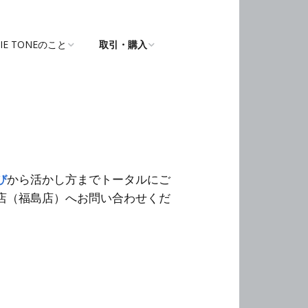
IE TONEのこと
取引・購入
IE TONE本店（福島
ONLINE SHOP
野菜カタログ
o BONNIE TONE（中
び
から活かし方までトータルにご
店（福島店）へお問い合わせくだ