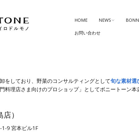
HOME
NEWS
BONN
お問い合わせ
営業日のお知らせ
BONN
店）
入荷情報
chott
津店）
今週のおまかせセット
卸をしており、野菜のコンサルティングとして
旬な素材選
門料理店さま向けのプロショップ」としてボニートーン本
島店）
1-9 宮本ビル1F