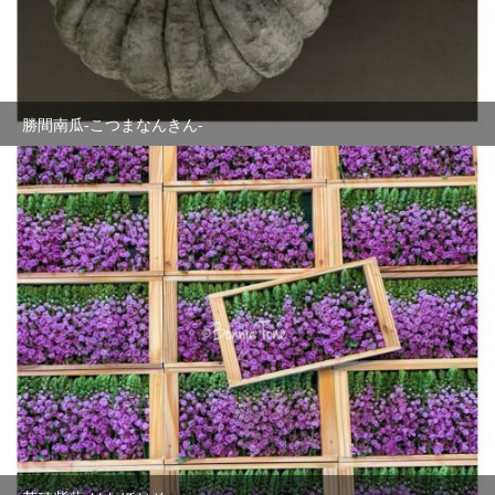
勝間南瓜-こつまなんきん-