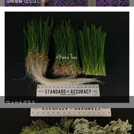
花穂紫蘇-はなほじそ-
ウィートグラス