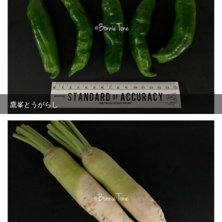
鷹峯とうがらし